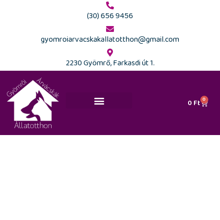
(30) 656 9456
gyomroiarvacskakallatotthon@gmail.com
2230 Gyömrő, Farkasdi út 1.
0
0
Ft
Ajánlott kutyaiskolák és szakemberek
Közérdekű
információk