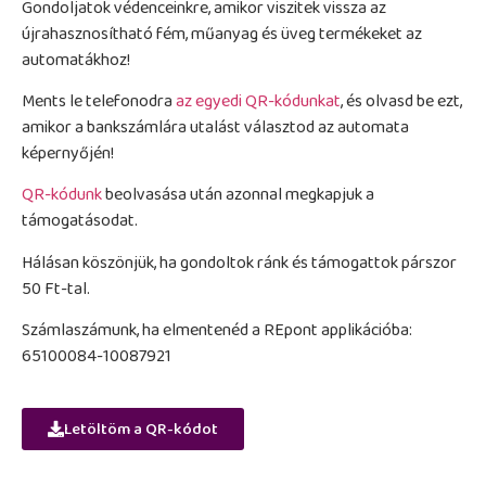
Gondoljatok védenceinkre, amikor viszitek vissza az
újrahasznosítható fém, műanyag és üveg termékeket az
automatákhoz!
Ments le telefonodra
az egyedi QR-kódunkat
, és olvasd be ezt,
amikor a bankszámlára utalást választod az automata
képernyőjén!
QR-kódunk
beolvasása után azonnal megkapjuk a
támogatásodat.
Hálásan köszönjük, ha gondoltok ránk és támogattok párszor
50 Ft-tal.
Számlaszámunk, ha elmentenéd a REpont applikációba:
65100084-10087921
Letöltöm a QR-kódot