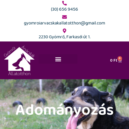
(30) 656 9456
gyomroiarvacskakallatotthon@gmail.com
2230 Gyömrő, Farkasdi út 1.
0
0
Ft
Ajánlott kutyaiskolák és szakemberek
Adományozás