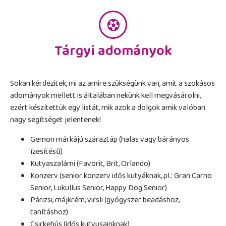
Tárgyi adományok
Sokan kérdezitek, mi az amire szükségünk van, amit a szokásos
adományok mellett is általában nekünk kell megvásárolni,
ezért készítettük egy listát, mik azok a dolgok amik valóban
nagy segítséget jelentenek!
Gemon márkájú száraztáp (halas vagy bárányos
ízesítésű)
Kutyaszalámi (Favorit, Brit, Orlando)
Konzerv (senior konzerv idős kutyáknak, pl.: Gran Carno
Senior, Lukullus Senior, Happy Dog Senior)
Párizsi, májkrém, virsli (gyógyszer beadáshoz,
tanításhoz)
Csirkehús (idős kutyusainknak)