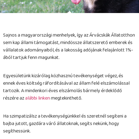
Sajnos a magyarországi menhelyek, így az Árvácskák Állatotthon
sem kap állami támogatást, mindössze állatszerető emberek és
vállalatok adományaiból, és a lakosság adójának felajánlott 1%-
ából tartjuk fenn magunkat.
Egyesületünk kizárólag közhasznú tevékenységet végez, és
ennek éves költség ráfordításával az állam felé elszámolással
tartozik. A mindenkori éves elszámolás bármely érdeklődő
részére az
alábbi linken
megtekinthető.
Ha szimpatizálsz a tevékenységünkkel és szeretnél segíteni a
bajba jutott, gazdára váró állatoknak, segíts nekünk, hogy
segíthessünk.