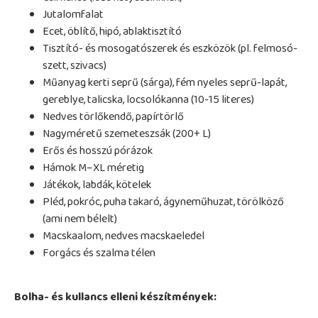
Jutalomfalat
Ecet, öblítő, hipó, ablaktisztító
Tisztító- és mosogatószerek és eszközök (pl. felmosó-
szett, szivacs)
Műanyag kerti seprű (sárga), fém nyeles seprű-lapát,
gereblye, talicska, locsolókanna (10-15 literes)
Nedves törlőkendő, papírtörlő
Nagyméretű szemeteszsák (200+ L)
Erős és hosszú pórázok
Hámok M–XL méretig
Játékok, labdák, kötelek
Pléd, pokróc, puha takaró, ágyneműhuzat, törölköző
(ami nem bélelt)
Macskaalom, nedves macskaeledel
Forgács és szalma télen
Bolha- és kullancs elleni készítmények: