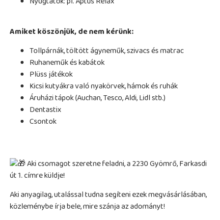
Nyugtatók: pl. Aptus Relax
Amiket köszönjük, de nem kérünk:
Tollpárnák, töltött ágyneműk, szivacs és matrac
Ruhaneműk és kabátok
Plüss játékok
Kicsi kutyákra való nyakörvek, hámok és ruhák
Áruházi tápok (Auchan, Tesco, Aldi, Lidl stb.)
Dentastix
Csontok
Aki csomagot szeretne feladni, a 2230 Gyömrő, Farkasdi
út 1. címre küldje!
Aki anyagilag, utalással tudna segíteni ezek megvásárlásában,
közleménybe írja bele, mire szánja az adományt!