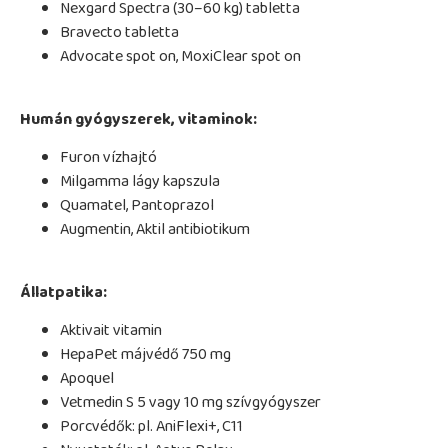
Nexgard Spectra (30–60 kg) tabletta
Bravecto tabletta
Advocate spot on, MoxiClear spot on
Humán gyógyszerek, vitaminok:
Furon vízhajtó
Milgamma lágy kapszula
Quamatel, Pantoprazol
Augmentin, Aktil antibiotikum
Állatpatika:
Aktivait vitamin
HepaPet májvédő 750 mg
Apoquel
Vetmedin S 5 vagy 10 mg szívgyógyszer
Porcvédők: pl. AniFlexi+, C11