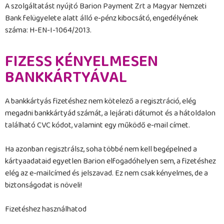
A szolgáltatást nyújtó Barion Payment Zrt a Magyar Nemzeti
Bank felügyelete alatt álló e-pénz kibocsátó, engedélyének
száma: H-EN-I-1064/2013.
FIZESS KÉNYELMESEN
BANKKÁRTYÁVAL
A bankkártyás fizetéshez nem kötelező a regisztráció, elég
megadni bankkártyád számát, a lejárati dátumot és a hátoldalon
található CVC kódot, valamint egy működő e-mail címet.
Ha azonban regisztrálsz, soha többé nem kell begépelned a
kártyaadataid egyetlen Barion elfogadóhelyen sem, a fizetéshez
elég az e-mailcímed és jelszavad. Ez nem csak kényelmes, de a
biztonságodat is növeli!
Fizetéshez használhatod