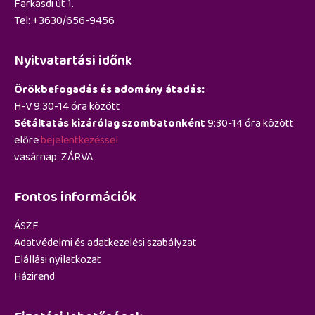
Farkasdi út 1.
Tel: +3630/656-9456
Nyitvatartási időnk
Örökbefogadás és adomány átadás:
H-V 9:30-14 óra között
Sétáltatás kizárólag szombatonként
9:30-14 óra között
előre
bejelentkezéssel
vasárnap: ZÁRVA
Fontos információk
ÁSZF
Adatvédelmi és adatkezelési szabályzat
Elállási nyilatkozat
Házirend