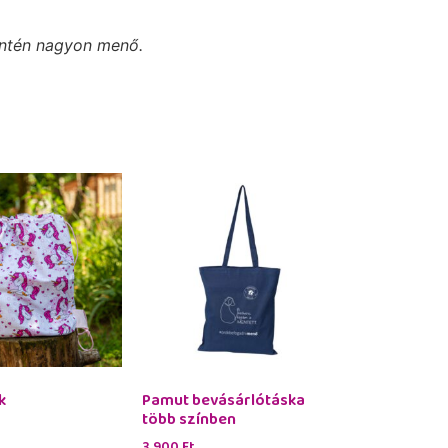
intén nagyon menő.
k
Pamut bevásárlótáska
több színben
3 900
Ft