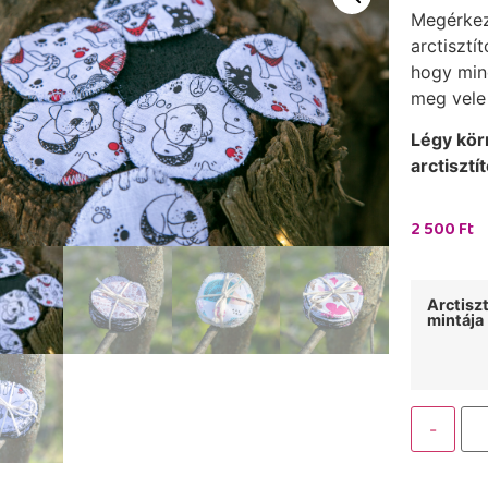
Megérkez
arctisztí
hogy min
meg vele
Légy kör
arctisztí
2 500
Ft
Arctisz
mintája
-