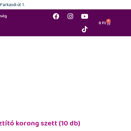
arkasdi út 1.
ség
0
0
Ft
(10 db)
ztító korong szett (10 db)