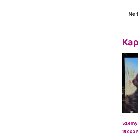
Ne 
Kap
Szemy 
15 000
F