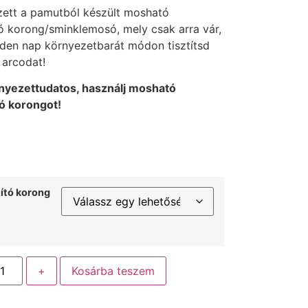
ett a pamutból készült mosható
tó korong/sminklemosó, mely csak arra vár,
den nap környezetbarát módon tisztítsd
 arcodat!
nyezettudatos, használj mosható
tó korongot!
tító korong
+
Kosárba teszem