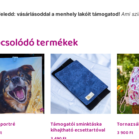
feledd: vásárlásoddal a menhely lakóit támogatod!
Ami sz
csolódó termékek
portré
Támogatói sminktáska
Tornazsá
kihajtható ecsettartóval
t
3 900
Ft
3 490
Ft