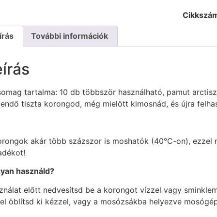
Cikkszá
írás
További információk
írás
omag tartalma: 10 db többször használható, pamut arctisztí
gendő tiszta korongod, még mielőtt kimosnád, és újra felha
orongok akár több százszor is moshatók (40°C-on), ezzel 
adékot!
yan használd?
ználat előtt nedvesítsd be a korongot vízzel vagy sminkl
zel öblítsd ki kézzel, vagy a mosózsákba helyezve mosógé