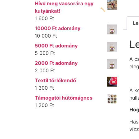
Hívd meg vacsorára egy
kutyánkat!
1 600
Ft
Le
10000 Ft adomány
10 000
Ft
Le
5000 Ft adomány
5 000
Ft
A cs
2000 Ft adomány
ele
2 000
Ft
Textil törlőkendő
1 300
Ft
A k
hull
Támogatói hűtőmágnes
1 200
Ft
Hog
Has
víz