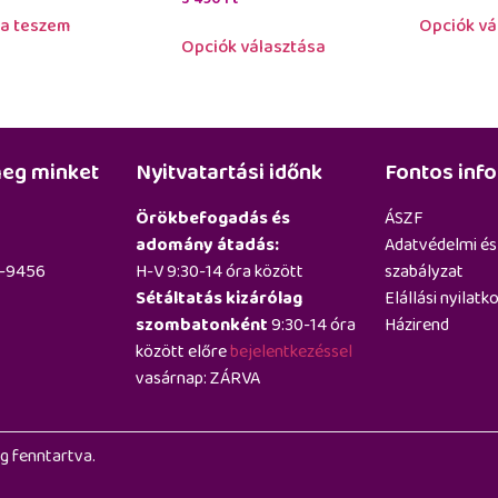
a teszem
Opciók vá
Opciók választása
eg minket
Nyitvatartási időnk
Fontos inf
Örökbefogadás és
ÁSZF
adomány átadás:
Adatvédelmi és
6-9456
H-V 9:30-14 óra között
szabályzat
Sétáltatás kizárólag
Elállási nyilatk
szombatonként
9:30-14 óra
Házirend
között előre
bejelentkezéssel
vasárnap: ZÁRVA
g fenntartva.