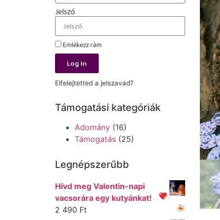
Jelszó
Emlékezz rám
Log In
Elfelejtetted a jelszavad?
Támogatási kategóriák
Adomány
(16)
Támogatás
(25)
Legnépszerűbb
Hívd meg Valentin-napi
vacsorára egy kutyánkat!
2 490
Ft