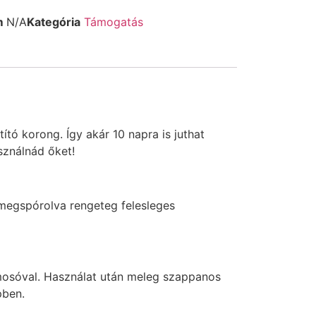
m
N/A
Kategória
Támogatás
tó korong. Így akár 10 napra is juthat
sználnád őket!
megspórolva rengeteg felesleges
emosóval. Használat után meleg szappanos
pben.