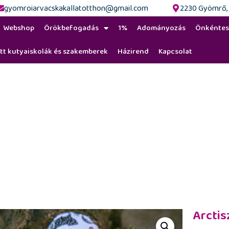
gyomroiarvacskakallatotthon@gmail.com
2230 Gyömrő, F
Webshop
Örökbefogadás
1%
Adományozás
Önkéntes
tt kutyaiskolák és szakemberek
Házirend
Kapcsolat
ztító korong szett 
Arctis