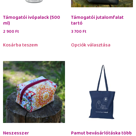
Támogatói ivópalack (500
Támogatói jutalomfalat
ml)
tartó
2 900
Ft
3 700
Ft
Kosárba teszem
Opciók választása
Neszesszer
Pamut bevásárlótáska több