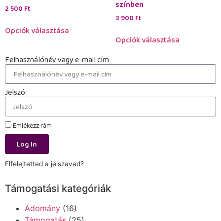
színben
2 500
Ft
3 900
Ft
Opciók választása
Opciók választása
Felhasználónév vagy e-mail cím
Jelszó
Emlékezz rám
Log In
Elfelejtetted a jelszavad?
Támogatási kategóriák
Adomány
(16)
Támogatás
(25)