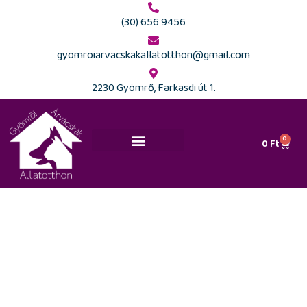
(30) 656 9456
gyomroiarvacskakallatotthon@gmail.com
2230 Gyömrő, Farkasdi út 1.
0
0
Ft
Ajánlott kutyaiskolák és szakemberek
Kis méretű csatos
nyakörvek