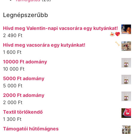
Legnépszerűbb
Hívd meg Valentin-napi vacsorára egy kutyánkat!
2 490
Ft
Hívd meg vacsorára egy kutyánkat!
1 600
Ft
10000 Ft adomány
10 000
Ft
5000 Ft adomány
5 000
Ft
2000 Ft adomány
2 000
Ft
Textil törlőkendő
1 300
Ft
Támogatói hűtőmágnes